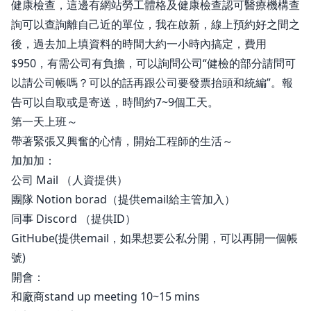
健康檢查，這邊有網站
勞工體格及健康檢查認可醫療機構查
詢
可以查詢離自己近的單位，我在啟新，線上預約好之間之
後，過去加上填資料的時間大約一小時內搞定，費用
$950，有需公司有負擔，可以詢問公司“健檢的部分請問可
以請公司帳嗎？可以的話再跟公司要發票抬頭和統編”。報
告可以自取或是寄送，時間約7~9個工天。
第一天上班～
帶著緊張又興奮的心情，開始工程師的生活～
加加加：
公司 Mail （人資提供）
團隊 Notion borad（提供email給主管加入）
同事 Discord （提供ID）
GitHube(提供email，如果想要公私分開，可以再開一個帳
號)
開會：
和廠商stand up meeting 10~15 mins