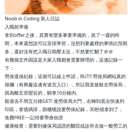
Noob in Coding 新人日誌
入職前準備
拿到offer之後，其實有蠻多事要準備的，抓了一週的時
間，本來還想說可以安排學習，沒想到要處裡的事情比預期
多，還好沒有把入職日期壓太近，不然要忙翻了＠＠
有幾個文件因該是大家入職都會需要辦理的，這邊記錄一
下：
勞保退保紀錄：這個可以線上申請，BUT!!
勞保局
網站真的
很爛（有興趣這邊有迷宮入口），所以我直接殺去勞保局，
因為離五倍蠻近的，騎車10分鐘內。
殺過去不用五分鍾GET! 進勞保局大門，右轉到底去快速列
印區，拿號碼排，跟櫃檯說要勞保紀錄，30秒就拿到了，
免費FREE~~記得要帶身份證
健康檢查：需要到健保局認證的醫院或診所去做一般勞工的