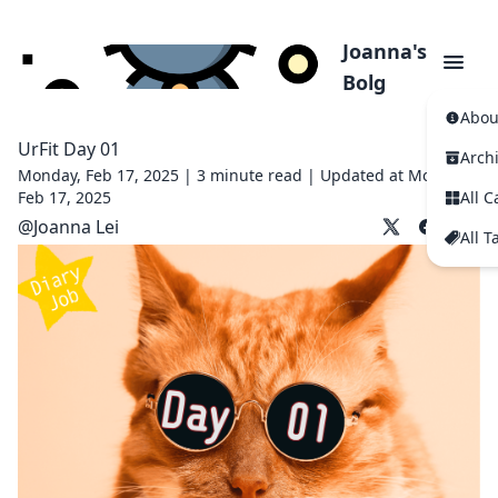
Joanna's
Bolg
Abou
UrFit Day 01
Arch
Monday, Feb 17, 2025 |
3 minute read
|
Updated at Monday,
Feb 17, 2025
All C
@
Joanna Lei
All T