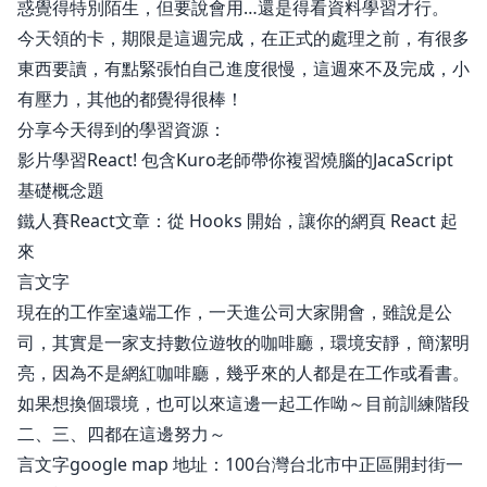
惑覺得特別陌生，但要說會用…還是得看資料學習才行。
今天領的卡，期限是這週完成，在正式的處理之前，有很多
東西要讀，有點緊張怕自己進度很慢，這週來不及完成，小
有壓力，其他的都覺得很棒！
分享今天得到的學習資源：
影片學習React! 包含Kuro老師帶你複習燒腦的JacaScript
基礎概念題
鐵人賽React文章：從 Hooks 開始，讓你的網頁 React 起
來
言文字
現在的工作室遠端工作，一天進公司大家開會，雖說是公
司，其實是一家支持數位遊牧的咖啡廳，環境安靜，簡潔明
亮，因為不是網紅咖啡廳，幾乎來的人都是在工作或看書。
如果想換個環境，也可以來這邊一起工作呦～目前訓練階段
二、三、四都在這邊努力～
言文字google map
地址：100台灣台北市中正區開封街一