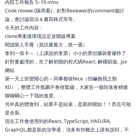
內部工作報告 5~10 mins
Code review (隔周看)：針對Reviewer的comment做討
論，會討論寫法＆書寫格式等等。
今天的工作內容：
clone專案後環境設定並開啟專案
閱讀新人手冊（資訊量龐大，抓一週）
拿到一張卡～（上課說的拿票）小小的票但腦袋要爆炸了
針對要處理的，先了解初階的程式碼React, 解構賦值, .jsx
總結
第一天上班蠻開心的～同事都很Nice（怕嚇跑我之類
XD），整體工作氛圍不會很緊繃，大家告一個段落會稍微
聊聊關心一下我的進度。
另外真的體會到，結業不是結束，是新的開始！！而且可能
是全新。
現在工作會使用到的React, TypeScript, HASURA,
GraphQL,都是新的沒學過，頂多有些概念上課有說到，不