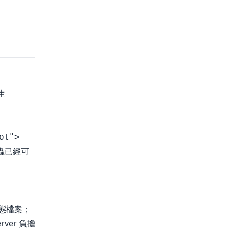
生
ot">
爬蟲已經可
靜態檔案；
ver 負擔