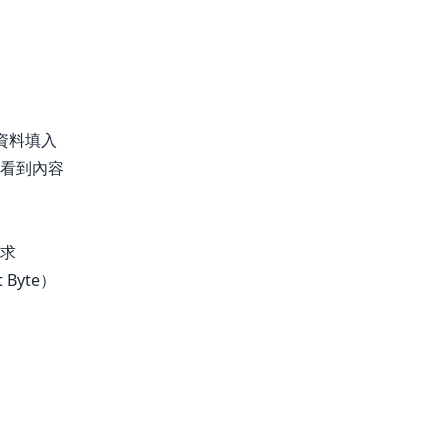
將資料填入
立即看到內容
請求
 Byte）