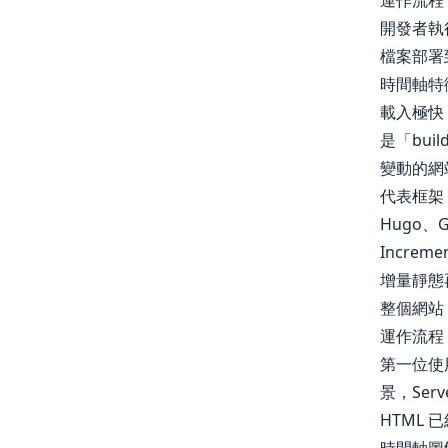
運作流程
開發者執行
檔案部署到
時間軸特
載入極快：
是「bui
變動的網
代表框架
Hugo、G
Incremen
增量靜態
整個網站
運作流程
第一位使用
景，Ser
HTML 