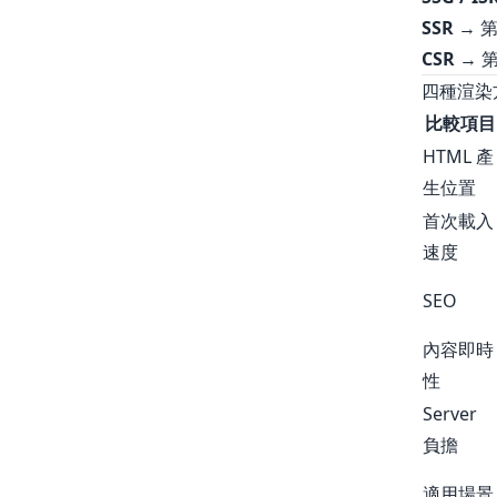
SSR
→ 第
CSR
→ 第
四種渲染
比較項目
HTML 產
生位置
首次載入
速度
SEO
內容即時
性
Server
負擔
適用場景