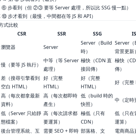
 ⑥ 步看到（但 ②③ 要等 Server 處理，所以比 SSG 慢一點）
 ⑩ 步才看到（最慢，中間都在等 JS 和 API）
方式比較
CSR
SSR
SSG
I
Server（Build
Server（B
瀏覽器
Server
時）
背景更新
中等（等 Server
極快（CDN 直
極快（CD
慢（要等 JS 執行）
處理）
接回傳）
傳）
差（搜尋引擎看到
好（完整
好（完整
好（完整 
空白 HTML）
HTML）
HTML）
高（每次都拿最新
高（每次都即時
低（build 時的
中（定時
資料）
產生）
快照）
低（Server 只給靜
高（每次請求都
極低（只有
低（只在
態檔案）
要運算）
CDN）
運算）
後台管理系統、互
需要 SEO + 即時
部落格、文
電商商品