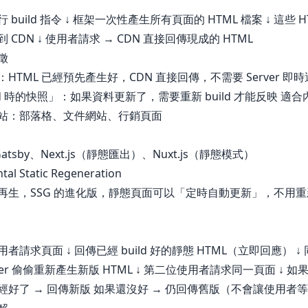
 build 指令 ↓ 框架一次性產生所有頁面的 HTML 檔案 ↓ 這些 H
 CDN ↓ 使用者請求 → CDN 直接回傳現成的 HTML
徵
HTML 已經預先產生好，CDN 直接回傳，不需要 Server 即時
ld 時的快照」：如果資料更新了，需要重新 build 才能反映 適
站：部落格、文件網站、行銷頁面
atsby、Next.js（靜態匯出）、Nuxt.js（靜態模式）
tal Static Regeneration
再生，SSG 的進化版，靜態頁面可以「定時自動更新」，不用重新 b
者請求頁面 ↓ 回傳已經 build 好的靜態 HTML（立即回應） ↓
ver 偷偷重新產生新版 HTML ↓ 第二位使用者請求同一頁面 ↓ 如
已經好了 → 回傳新版 如果還沒好 → 仍回傳舊版（不會讓使用者