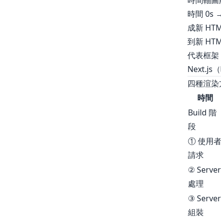
時間軸圖
時間 0s
成新 HTM
到新 HT
代表框架
Next.j
四種渲染
時間
Build 階
段
① 使用
請求
② Server
處理
③ Server
組裝