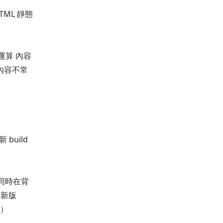
TML 靜態
運算 內容
合內容不常
uild
 同時在背
果新版
等）