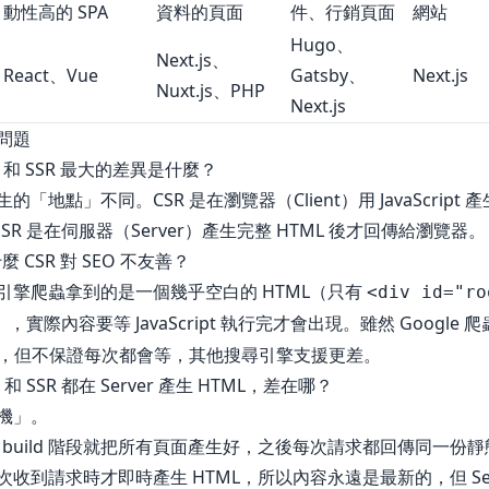
動性高的 SPA
資料的頁面
件、行銷頁面
網站
Hugo、
Next.js、
React、Vue
Gatsby、
Next.js
Nuxt.js、PHP
Next.js
問題
R 和 SSR 最大的差異是什麼？
生的「地點」不同。CSR 是在瀏覽器（Client）用 JavaScript 產
SSR 是在伺服器（Server）產生完整 HTML 後才回傳給瀏覽器。
麼 CSR 對 SEO 不友善？
引擎爬蟲拿到的是一個幾乎空白的 HTML（只有
<div id="ro
），實際內容要等 JavaScript 執行完才會出現。雖然 Google 
JS，但不保證每次都會等，其他搜尋引擎支援更差。
 和 SSR 都在 Server 產生 HTML，差在哪？
機」。
是在 build 階段就把所有頁面產生好，之後每次請求都回傳同一份
每次收到請求時才即時產生 HTML，所以內容永遠是最新的，但 Ser