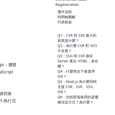
Regeneration
運作流程
時間軸圖解
代表框架
Q1：CSR 和 SSR 最大的
差異是什麼？
Q2：為什麼 CSR 對 SEO
不友善？
Q3：SSG 和 SSR 都在
Server 產生 HTML，差在
t ↓ 瀏覽
哪？
Q4：什麼情況下會選擇
Script
ISR？
Q5：Next.js 為什麼同時
支援 CSR、SSR、SSG、
ISR？
後續切換
Q6：你的部落格用的是哪
S 執行完
種渲染方式？為什麼？