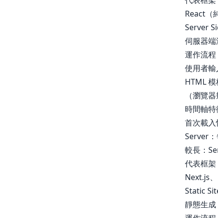
代表框架
React（
Server S
伺服器端
運作流程
使用者輸入
HTML 
（瀏覽器
時間軸特
首次載入
Server
較長：Se
代表框架
Next.js、
Static Si
靜態生成，