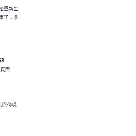
開始重新生
B 來了，拿
SR
有頁面
求
直接回傳現
L