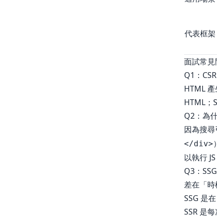
代表框架
面試常見
Q1：CS
HTML 產
HTML；
Q2：為什
因為搜尋
</div>
以執行 
Q3：SSG
差在「時
SSG 
SSR 是