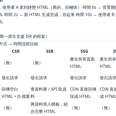
解
 → 使用者 A 拿到靜態 HTML（舊的，但極快） 時間 0s → 背景
L 時間 2s → 新 HTML 生成完成，存起來 時間 10s → 使用者 
ML
s（唯一原生支援 ISR 的框架）
方式 — 時間流程比較
CSR
SSR
SSG
I
產生所有頁面
產生所
（無）
（無）
HTML
HTML
者
發出請求
發出請求
發出請求
發出請
回傳空白
查資料庫 / API 取資
CDN 直接回傳
CDN 
HTML + JS 檔案
料
現成 HTML
成 HTM
將資料填入模板，組
（無）
（無）
（無）
合完整 HTML