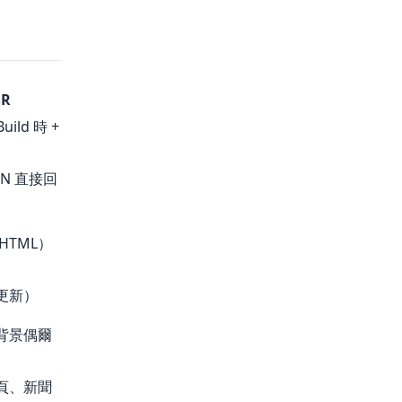
SR
uild 時 +
）
N 直接回
HTML）
更新）
背景偶爾
頁、新聞