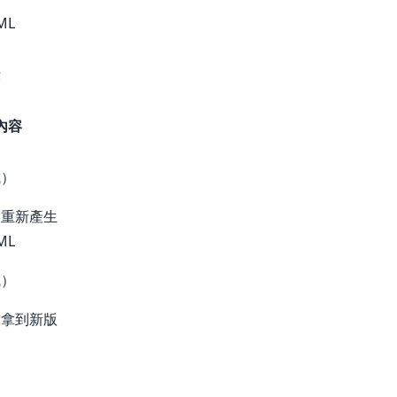
ML
示
內容
成）
偷重新產生
ML
成）
求拿到新版