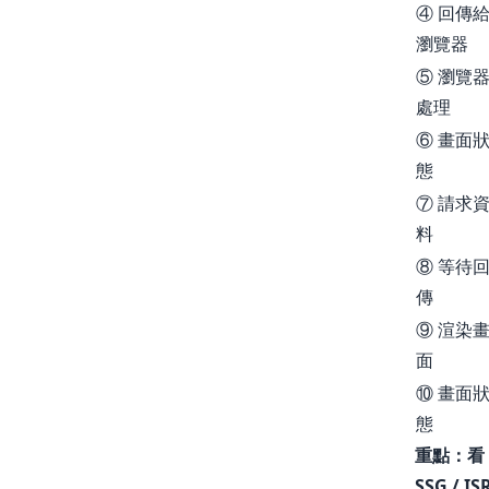
④ 回傳
瀏覽器
⑤ 瀏覽
處理
⑥ 畫面
態
⑦ 請求
料
⑧ 等待
傳
⑨ 渲染
面
⑩ 畫面
態
重點：看
SSG / IS