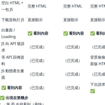
給
空白 HTML +
完整 HTML
完整 HTML
完整 HT
一包 JS
器
下載並執行 JS
直接顯示
直接顯示
直接顯
狀
白畫面 /
✅
看到內容
✅
看到內容
✅
看到
Loading
資
JS 向 API 發請
（已完成）
（已完成）
（已完
求
回
等 API 回傳資
背景偷
（已完成）
（已完成）
料
新版 HT
畫
JS 動態產生畫
（已完成）
（已完成）
（已完
面
狀
下次請
✅
看到內容
（已完成）
（已完成）
✅
 ✅ 出現在第幾步
R
→ 第 ⑥ 步就看到（最快）