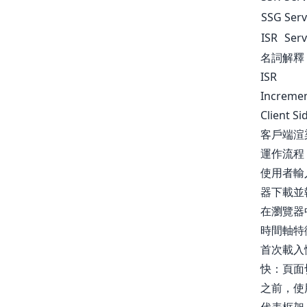
SSG
Serv
ISR
Serv
名詞解釋
ISR
Increme
Client S
客戶端渲
運作流程
使用者輸入網
器下載並執行 
在瀏覽器
時間軸特
首次載入慢
快：頁面切
之前，使用