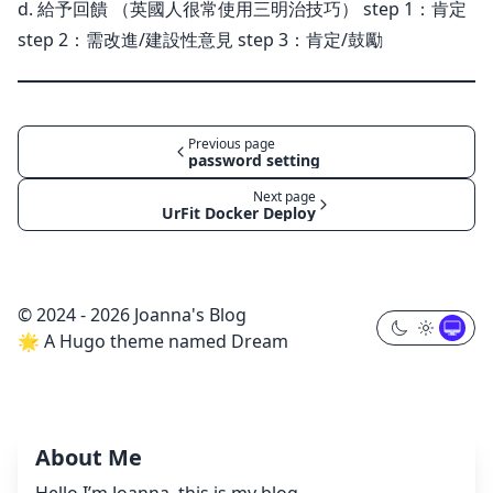
d. 給予回饋 （英國人很常使用三明治技巧） step 1：肯定
step 2：需改進/建設性意見 step 3：肯定/鼓勵
Previous page
password setting
Next page
UrFit Docker Deploy
© 2024 - 2026 Joanna's Blog
🌟 A Hugo theme named Dream
About Me
Hello I’m Joanna, this is my blog