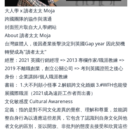
大人學 x 讀者太太 Moja
跨國團隊的協作與溝通
封面照片取自
大人學網站
About 讀者太太 Moja
台灣媒體人，後因產業衝擊決定到英國Gap year 因此契機
轉變成為"讀者太太"
經歷：2021 英國行銷經理 => 2013 專欄作家/職涯教練 =>
2019 不離職創業，創立公關公司 => 考到英國證照之後心
身份：企業講師/個人職涯教練
書籍： 1.大不列顛小怪事 2.解鎖跨文化婚姻 3.#WFH也能發
展國際職涯（2021成為遠距工作者而出書）
文化敏感度 Cultural Awareness
定義：指的是對不同文化差異的覺察、理解和尊重，並能調
整自身行為以適應這些差異，它包含了認識到自身文化與他
者文化的區別，並以開放、非批判的態度去接受和欣賞這些