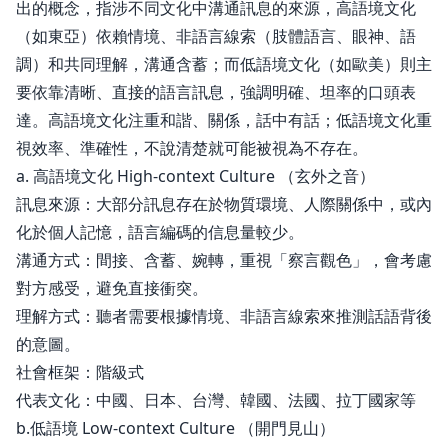
出的概念，指涉不同文化中溝通訊息的來源，高語境文化
（如東亞）依賴情境、非語言線索（肢體語言、眼神、語
調）和共同理解，溝通含蓄；而低語境文化（如歐美）則主
要依靠清晰、直接的語言訊息，強調明確、坦率的口頭表
達。高語境文化注重和諧、關係，話中有話；低語境文化重
視效率、準確性，不說清楚就可能被視為不存在。
a. 高語境文化 High-context Culture （玄外之音）
訊息來源：大部分訊息存在於物質環境、人際關係中，或內
化於個人記憶，語言編碼的信息量較少。
溝通方式：間接、含蓄、婉轉，重視「察言觀色」，會考慮
對方感受，避免直接衝突。
理解方式：聽者需要根據情境、非語言線索來推測話語背後
的意圖。
社會框架：階級式
代表文化：中國、日本、台灣、韓國、法國、拉丁國家等
b.低語境 Low-context Culture （開門見山）