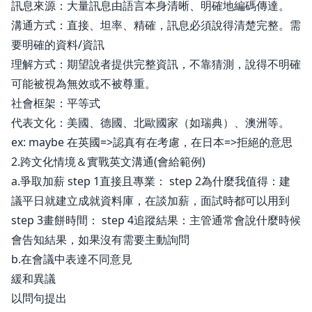
訊息來源：大量訊息由語言本身清晰、明確地編碼傳達。
溝通方式：直接、坦率、精確，訊息必須說得清楚完整。需
要明確的資料/資訊
理解方式：期望說者提供完整資訊，不靠猜測，說得不明確
可能被視為無效或不被尊重。
社會框架：平等式
代表文化：美國、德國、北歐國家（如瑞典）、澳洲等。
ex: maybe 在英國=>認真有在考慮，在日本=>拒絕的意思
2.跨文化情境＆實戰英文溝通(會給範例)
a.爭取加薪 step 1直接且專業： step 2為什麼我值得：建
議平日就建立成就資料庫，在談加薪，面試時都可以用到
step 3畫餅時間： step 4追蹤結果：主管通常會說什麼時候
會告知結果，如果沒有需要主動詢問
b.在會議中表達不同意見
緩和異議
以問句提出