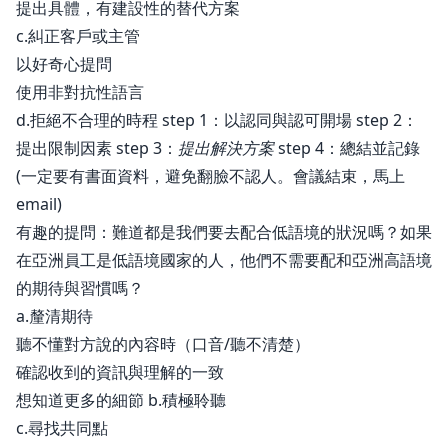
提出具體，有建設性的替代方案
c.糾正客戶或主管
以好奇心提問
使用非對抗性語言
d.拒絕不合理的時程 step 1：以認同與認可開場 step 2：
提出限制因素 step 3：
提出解決方案
step 4：總結並記錄
(一定要有書面資料，避免翻臉不認人。會議結束，馬上
email)
有趣的提問：難道都是我們要去配合低語境的狀況嗎？如果
在亞洲員工是低語境國家的人，他們不需要配和亞洲高語境
的期待與習慣嗎？
a.釐清期待
聽不懂對方說的內容時（口音/聽不清楚）
確認收到的資訊與理解的一致
想知道更多的細節 b.積極聆聽
c.尋找共同點