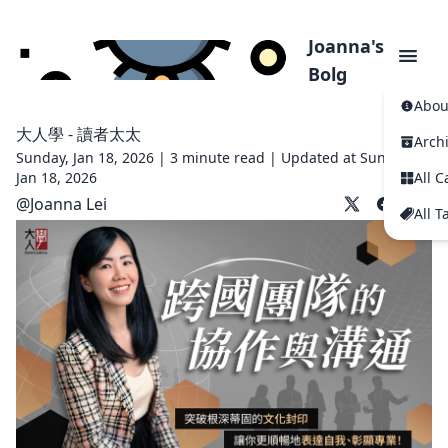
Joanna's
Bolg
Abou
大人學 - 讀者太太
Arch
Sunday, Jan 18, 2026 |
3 minute read
|
Updated at Sunday,
Jan 18, 2026
All C
@
Joanna Lei
All T