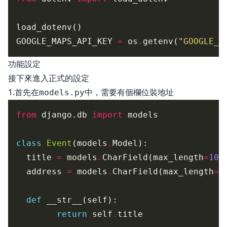
GOOGLE_MAPS_API_KEY 
=
 os
.
getenv(
"GOOGLE_M
功能設定
接下來進入正式的設定
1.首先在
中，需要有個欄位裝地址
models.py
from
 django.db 
import
class
Event
(models
.
  title 
=
 models
.
CharField(max_length
=
100
  address 
=
 models
.
CharField(max_length
=
2
def
return
 self
.