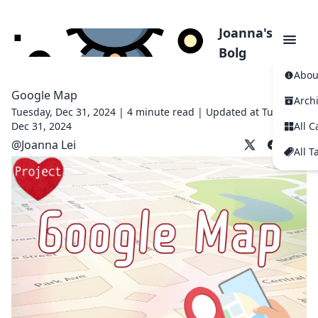
Joanna's
Bolg
Abou
Google Map
Arch
Tuesday, Dec 31, 2024 |
4 minute read
|
Updated at Tuesday,
Dec 31, 2024
All C
@
Joanna Lei
All T