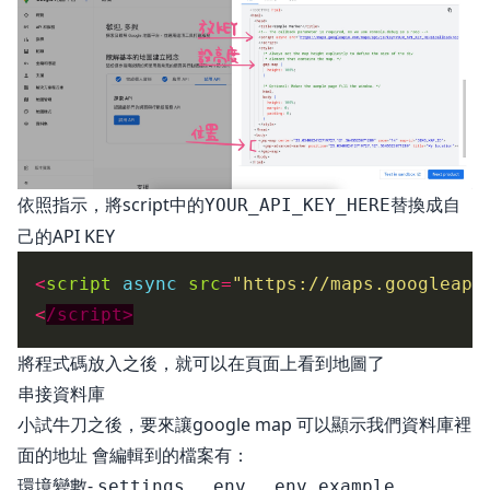
依照指示，將script中的
替換成自
YOUR_API_KEY_HERE
己的API KEY
<
script
async
src
=
"https://maps.googleapi
<
/script>
將程式碼放入之後，就可以在頁面上看到地圖了
串接資料庫
小試牛刀之後，要來讓google map 可以顯示我們資料庫裡
面的地址 會編輯到的檔案有：
環境變數-
、
、
settings
.env
.env.example