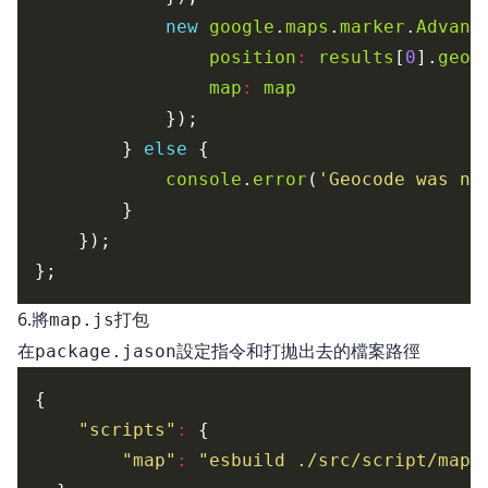
new
google
.
maps
.
marker
.
Advanc
position
:
results
[
0
].
geom
map
:
map
        } 
else
console
.
error
(
'Geocode was no
6.將
打包
map.js
在
設定指令和打拋出去的檔案路徑
package.jason
"scripts"
:
"map"
:
"esbuild ./src/script/map.