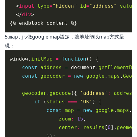
  <
input
type
=
"hidden"
id
=
"address"
value
  </
div
5.
做google map設定，讓地址能以map方式呈
map.js
現：
window.
initMap
=
function
const
address
=
 document.
getElementBy
const
geocoder
=
new
google
.
maps
.
Geoc
geocoder
.
geocode
({ 
'address'
:
address
if
 (
status
===
'OK'
const
map
=
new
google
.
maps
.
M
zoom
:
15
center
:
results
[
0
].
geomet