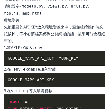
功能設定-
、
、
、
models.py
views.py
urls.py
、
map.js
map.html
環境變數
先把重要的API KEY放入環境變數之中，避免後續操作時忘
記拔掉，不小心將檔案傳到公開網域的話，後果可能會很嚴
重的。
1.將API KEY放入
.env
GOOGLE_MAPS_API_KEY
=
2.在
加入變數
.env.example
3.在
導入環境變數
setting
import
from
 dotenv 
import