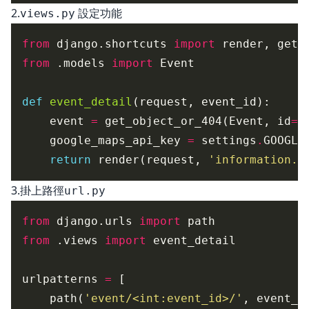
2.
設定功能
views.py
from
 django.shortcuts 
import
from
 .models 
import
def
event_detail
    event 
=
 get_object_or_404(Event, id
=
    google_maps_api_key 
=
 settings
.
return
 render(request, 
'information.h
3.掛上路徑
url.py
from
 django.urls 
import
from
 .views 
import
urlpatterns 
=
    path(
'event/<int:event_id>/'
, event_d