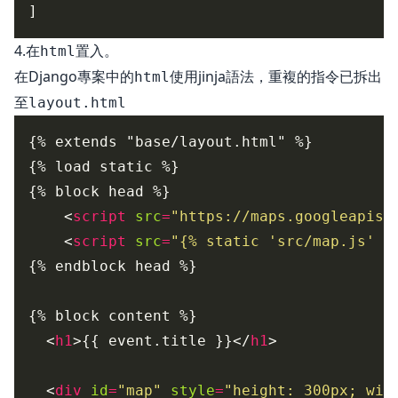
4.在
置入。
html
在Django專案中的
使用jinja語法，重複的指令已拆出
html
至
layout.html
    <
script
src
=
"https://maps.googleapis.
    <
script
src
=
"{% static 'src/map.js' %
  <
h1
>{{ event.title }}</
h1
  <
div
id
=
"map"
style
=
"height: 300px; wid