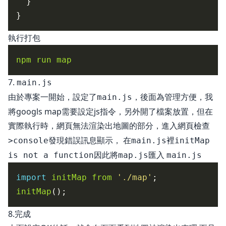
執行打包
npm
run
map
7.
main.js
由於專案一開始，設定了
，後面為管理方便，我
main.js
將googls map需要設定js指令，另外開了檔案放置，但在
實際執行時，網頁無法渲染出地圖的部分，進入網頁
檢查
發現錯誤訊息顯示， 在
裡
>console
main.js
initMap
因此將
匯入
is not a function
map.js
main.js
import
initMap
from
'./map'
initMap
8.完成