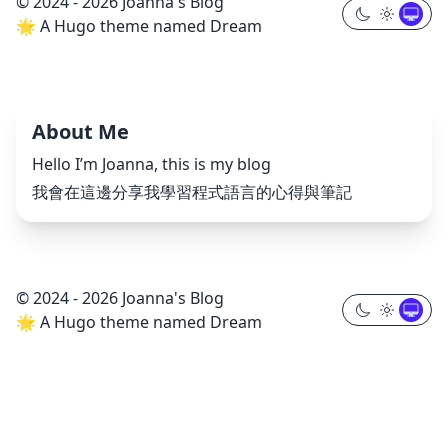
© 2024 - 2026 Joanna's Blog
🌟 A Hugo theme named Dream
About Me
Hello I’m Joanna, this is my blog
我會在這邊分享我學習程式語言的心得與筆記
© 2024 - 2026 Joanna's Blog
🌟 A Hugo theme named Dream